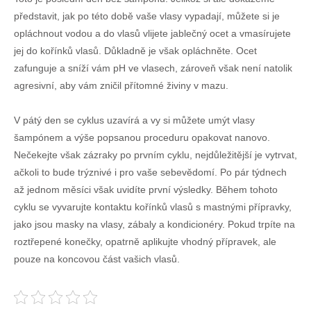
představit, jak po této době vaše vlasy vypadají, můžete si je
opláchnout vodou a do vlasů vlijete jablečný ocet a vmasírujete
jej do kořínků vlasů. Důkladně je však opláchněte. Ocet
zafunguje a sníží vám pH ve vlasech, zároveň však není natolik
agresivní, aby vám zničil přítomné živiny v mazu.
V pátý den se cyklus uzavírá a vy si můžete umýt vlasy
šampónem a výše popsanou proceduru opakovat nanovo.
Nečekejte však zázraky po prvním cyklu, nejdůležitější je vytrvat,
ačkoli to bude trýznivé i pro vaše sebevědomí. Po pár týdnech
až jednom měsíci však uvidíte první výsledky. Během tohoto
cyklu se vyvarujte kontaktu kořínků vlasů s mastnými přípravky,
jako jsou masky na vlasy, zábaly a kondicionéry. Pokud trpíte na
roztřepené konečky, opatrně aplikujte vhodný přípravek, ale
pouze na koncovou část vašich vlasů.