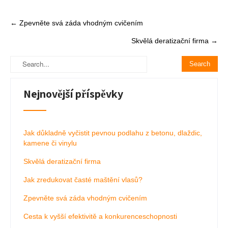
Post
←
Zpevněte svá záda vhodným cvičením
navigation
Skvělá deratizační firma
→
Nejnovější příspěvky
Jak důkladně vyčistit pevnou podlahu z betonu, dlaždic,
kamene či vinylu
Skvělá deratizační firma
Jak zredukovat časté maštění vlasů?
Zpevněte svá záda vhodným cvičením
Cesta k vyšší efektivitě a konkurenceschopnosti