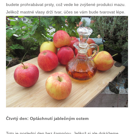
budete prohrabávat prsty, což vede ke zvýšené produkci mazu.
Jelikož mastné vlasy drží tvar, účes se vám bude tvarovat lépe.
Čtvrtý den: Opláchnutí jablečným octem
Toto je poslední den bez šampónu. Jelikož si ale dokážeme