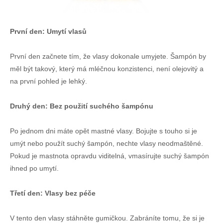
První den: Umytí vlasů
První den začnete tím, že vlasy dokonale umyjete. Šampón by
měl být takový, který má mléčnou konzistenci, není olejovitý a
na první pohled je lehký.
Druhý den: Bez použití suchého šampónu
Po jednom dni máte opět mastné vlasy. Bojujte s touho si je
umýt nebo použít suchý šampón, nechte vlasy neodmaštěné.
Pokud je mastnota opravdu viditelná, vmasírujte suchý šampón
ihned po umytí.
Třetí den: Vlasy bez péče
V tento den vlasy stáhněte gumičkou. Zabráníte tomu, že si je