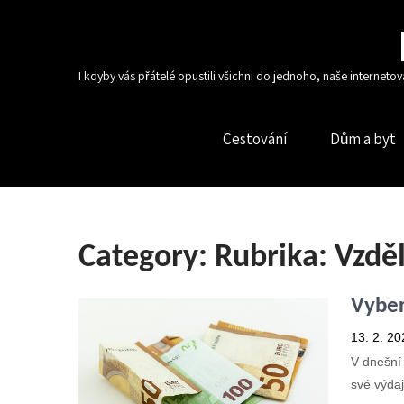
I kdyby vás přátelé opustili všichni do jednoho, naše interneto
Cestování
Dům a byt
Category: Rubrika:
Vzdě
Vyber
13. 2. 20
V dnešní 
své výdaj