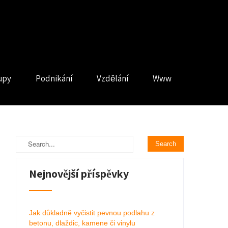
upy
Podnikání
Vzdělání
Www
Nejnovější příspěvky
Jak důkladně vyčistit pevnou podlahu z
betonu, dlaždic, kamene či vinylu