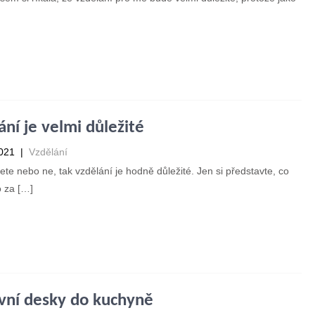
st příspěvek →
ání je velmi důležité
2021
|
Vzdělání
ete nebo ne, tak vzdělání je hodně důležité. Jen si představte, co
o za […]
st příspěvek →
vní desky do kuchyně