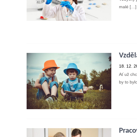
malé […]
Přečí
Vzděl
18. 12. 
Ať už chc
by to byl
Přečí
Praco