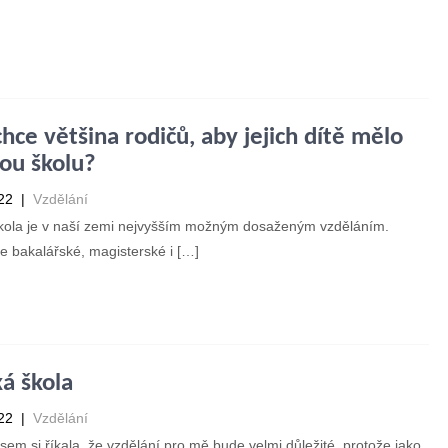
st příspěvek →
chce většina rodičů, aby jejich dítě mělo
ou školu?
22
|
Vzdělání
kola je v naší zemi nejvyšším možným dosaženým vzděláním.
 bakalářské, magisterské i […]
st příspěvek →
á škola
22
|
Vzdělání
sem si říkala, že vzdělání pro mě bude velmi důležité, protože jako