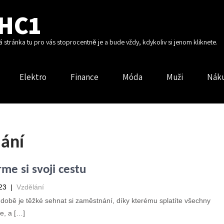
HC1
vá stránka tu pro vás stoprocentně je a bude vždy, kdykoliv si jenom kliknete.
Elektro
Finance
Móda
Muži
Nák
lání
me si svoji cestu
23
|
Vzdělání
době je těžké sehnat si zaměstnání, díky kterému splatíte všechny
e, a […]