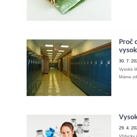
Přečí
Proč 
vysok
30. 7. 20
Vysoká š
Máme zde
Přečí
Vysok
29. 4. 20
Vždycky j