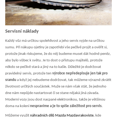
Servisní náklady
Každý vůz má určitou spolehlivost a jeho servis vyjde na určitou
sumu. Při nákupu ojetiny je zapotřebí vše pečlivě projít a ověřit si,
protože jinak riskujeme, že do něj budeme muset dát hodně peněz,
aby bylo vůbec k světu. Je to dost o přístupu majitelů, protože
někdo se pečlivě stará a jiný na to kašle. Důležité je dodržovat
pravidelný servis, protože ten
výrobce nepředepisuje jen tak pro
srandu
a když jej nebudeme dodržovat, tak můžeme výrazně zkrátit
životnost určitých součástek. Muže se nám však stát, že jednoho
dne nám nepůjde nastartovat či se stane nějaká jiná závada.
Moderní vozy jsou dost nacpané elektronikou, takže je většinou
doma na koleni
nespravíme a je to spíše záležitost pro servis
.
Můžeme využít
náhradních dílů Mazda Mazdavrakoviste
, kde