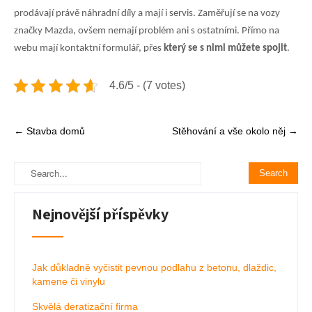
prodávají právě náhradní díly a mají i servis. Zaměřují se na vozy
značky Mazda, ovšem nemají problém ani s ostatními. Přímo na
webu mají kontaktní formulář, přes
který se s nimi můžete spojit
.
4.6/5 - (7 votes)
Post
←
Stavba domů
Stěhování a vše okolo něj
→
navigation
Nejnovější příspěvky
Jak důkladně vyčistit pevnou podlahu z betonu, dlaždic,
kamene či vinylu
Skvělá deratizační firma