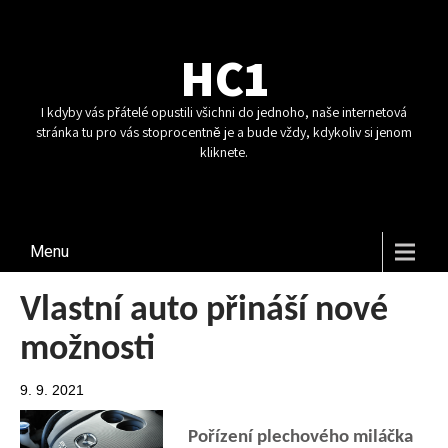
HC1
I kdyby vás přátelé opustili všichni do jednoho, naše internetová
stránka tu pro vás stoprocentně je a bude vždy, kdykoliv si jenom
kliknete.
Menu
Vlastní auto přináší nové
možnosti
9. 9. 2021
Pořízení plechového miláčka