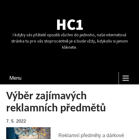
HC1
I kdyby vás přátelé opustili všichni do jednoho, naše internetová
stránka tu pro vás stoprocentně je a bude vždy, kdykoliv si jenom
kliknete.
Menu
Výběr zajímavých
reklamních předmětů
7. 5. 2022
Reklamní předměty a dárkové