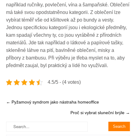
například ručníky, povlečení, vína a šampaňské. Oblečení
má také svou opodstatněnou kategorii. Z oblečení lze
vybírat téměř vše od kšiltovek až po bundy a vesty.
Jednou specifickou kategorií jsou i ekologické předměty,
kam spadají všechny ty, co jsou vyráběné z přírodních
materiálů. Jde tak například o látkové a papírové tašky,
skleněné láhve na pití, bavlněné oblečení, misky a
příbory z bambusu. Při výběru je třeba myslet na to, aby
předmět zaujal, byl praktický a lidé ho využívali.
4.5/5 - (4 votes)
Post
←
Pyžamový syndrom jako nástraha homeoffice
navigation
Proč si vybrat sluneční brýle
→