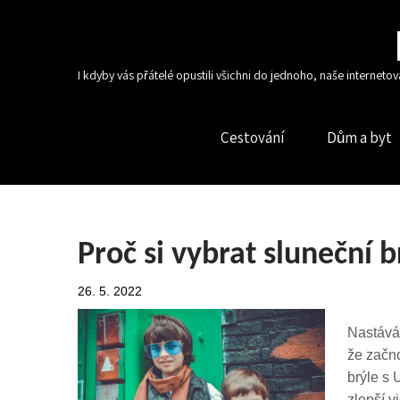
I kdyby vás přátelé opustili všichni do jednoho, naše interneto
Cestování
Dům a byt
Proč si vybrat sluneční b
26. 5. 2022
Nastává 
že začno
brýle s 
zlepší vi