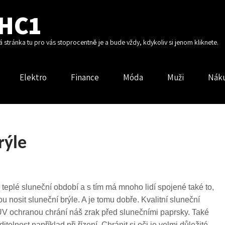
HC1
vá stránka tu pro vás stoprocentně je a bude vždy, kdykoliv si jenom kliknete.
Elektro
Finance
Móda
Muži
Nák
rýle
teplé sluneční období a s tím má mnoho lidí spojené také to,
u nosit sluneční brýle. A je tomu dobře. Kvalitní sluneční
UV ochranou chrání náš zrak před slunečními paprsky. Také
ditelnost například při řízení. Chránit si oči je velmi důležité.