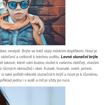
vůbec nestydí. Brýle se totiž staly módním doplňkem. Nosí je
 oblečení a celkově k letnímu outfitu.
Levné sluneční brýle
sně takové, které vám budou slušet k vašemu obličeji, vlasům
z různých obroučků i skel. Kulaté, hranaté, ostré, jemné,
si také pořídit několik slunečních brýlí a nosit je k různému
příklad jedny i v autě a mít je vždy po ruce.