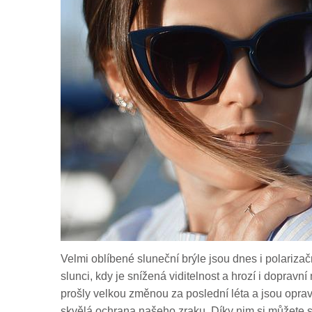
Velmi oblíbené sluneční brýle jsou dnes i polarizačn
slunci, kdy je snížená viditelnost a hrozí i dopravn
prošly velkou změnou za poslední léta a jsou oprav
skvělá ochrana našeho zraku. Díky nim si můžete svůj