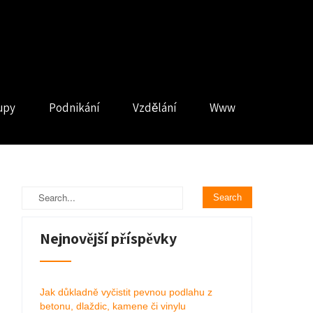
upy
Podnikání
Vzdělání
Www
Nejnovější příspěvky
Jak důkladně vyčistit pevnou podlahu z
betonu, dlaždic, kamene či vinylu