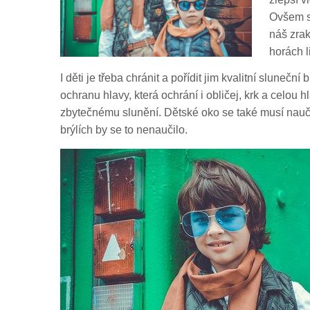
Ovšem sl
náš zrak
horách l
I děti je třeba chránit a pořídit jim kvalitní sluneční
ochranu hlavy, která ochrání i obličej, krk a celou 
zbytečnému slunění. Dětské oko se také musí naučit
brýlích by se to nenaučilo.