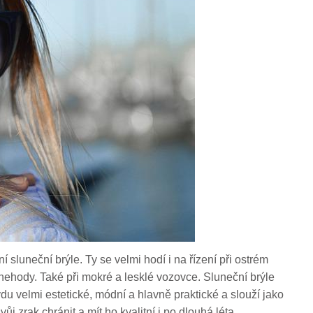
í sluneční brýle. Ty se velmi hodí i na řízení při ostrém
í nehody. Také při mokré a lesklé vozovce.
Sluneční brýle
du velmi estetické, módní a hlavně praktické a slouží jako
 zrak chránit a mít ho kvalitní i po dlouhá léta.