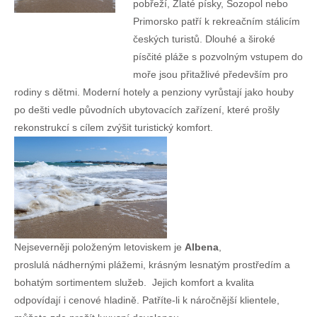
pobřeží, Zlaté písky, Sozopol nebo
Primorsko patří k rekreačním stálicím
českých turistů. Dlouhé a široké
písčité pláže s pozvolným vstupem do
moře jsou přitažlivé především pro
rodiny s dětmi. Moderní hotely a penziony vyrůstají jako houby
po dešti vedle původních ubytovacích zařízení, které prošly
rekonstrukcí s cílem zvýšit turistický komfort.
Nejseverněji položeným letoviskem je
Albena
,
proslulá nádhernými plážemi, krásným lesnatým prostředím a
bohatým sortimentem služeb. Jejich komfort a kvalita
odpovídají i cenové hladině. Patříte-li k náročnější klientele,