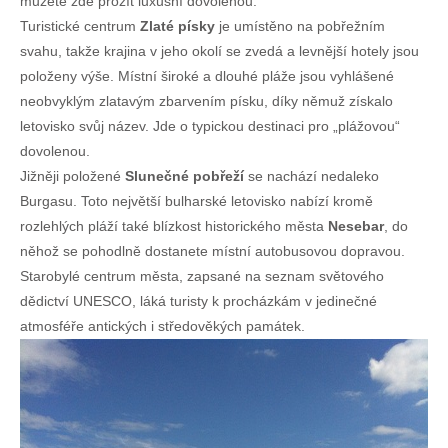
můžete zde prožít luxusní dovolenou.
Turistické centrum
Zlaté písky
je umístěno na pobřežním
svahu, takže krajina v jeho okolí se zvedá a levnější hotely jsou
položeny výše. Místní široké a dlouhé pláže jsou vyhlášené
neobvyklým zlatavým zbarvením písku, díky němuž získalo
letovisko svůj název. Jde o typickou destinaci pro „plážovou“
dovolenou.
Jižněji položené
Slunečné pobřeží
se nachází nedaleko
Burgasu. Toto největší bulharské letovisko nabízí kromě
rozlehlých pláží také blízkost historického města
Nesebar
, do
něhož se pohodlně dostanete místní autobusovou dopravou.
Starobylé centrum města, zapsané na seznam světového
dědictví UNESCO, láká turisty k procházkám v jedinečné
atmosféře antických i středověkých památek.