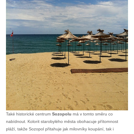
Také historické centrum
Sozopolu
má v tomto směru co
nabídnout. Kolorit starobylého města obohacuje přítomnost
pláží, takže Sozopol přitahuje jak milovníky koupání, tak i