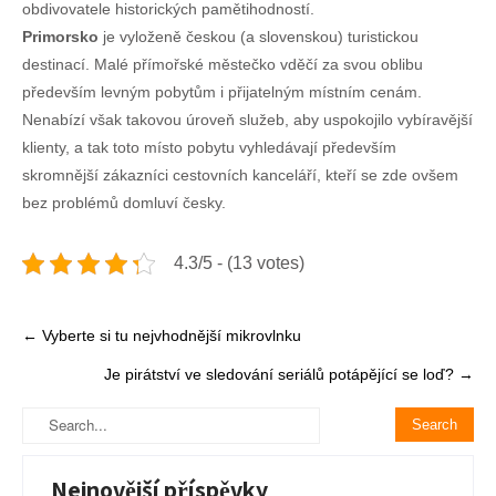
obdivovatele historických pamětihodností.
Primorsko
je vyloženě českou (a slovenskou) turistickou
destinací. Malé přímořské městečko vděčí za svou oblibu
především levným pobytům i přijatelným místním cenám.
Nenabízí však takovou úroveň služeb, aby uspokojilo vybíravější
klienty, a tak toto místo pobytu vyhledávají především
skromnější zákazníci cestovních kanceláří, kteří se zde ovšem
bez problémů domluví česky.
4.3/5 - (13 votes)
Post
←
Vyberte si tu nejvhodnější mikrovlnku
navigation
Je pirátství ve sledování seriálů potápějící se loď?
→
Nejnovější příspěvky