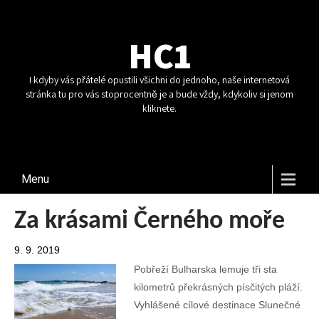
HC1
I kdyby vás přátelé opustili všichni do jednoho, naše internetová
stránka tu pro vás stoprocentně je a bude vždy, kdykoliv si jenom
kliknete.
Menu
Za krásami Černého moře
9. 9. 2019
Pobřeží Bulharska lemuje tři sta
kilometrů překrásných písčitých pláží.
Vyhlášené cílové destinace Slunečné